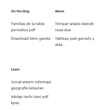
On the blog
About
Familias de la tabla
Tempat wisata daerah
periodica pdf
nusa dua
Download bbm ganda
Tableau josé garnelo y
alda
Learn
Jurnal sistem informasi
geografis kelautan
Inkılap tarihi özet pdf
kpss