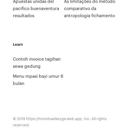
Apuestas unidas del
As limitações do método
pacifico buenaventura
comparativo da
resultados
antropologia fichamento
Learn
Contoh invoice tagihan
sewa gedung
Menu mpasi bayi umur 6
bulan
© 2019 https://moreloadseyga.web.app, Inc. All rights
reserved.