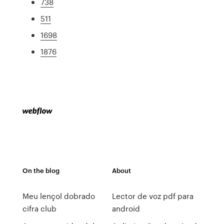
738
511
1698
1876
On the blog
About
Meu lençol dobrado
Lector de voz pdf para
cifra club
android