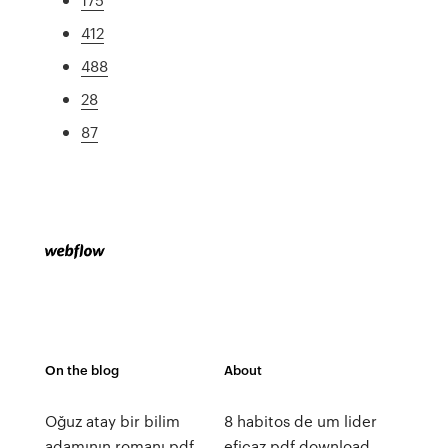
412
488
28
87
On the blog
About
Oğuz atay bir bilim
8 habitos de um lider
adamının romanı pdf
eficaz pdf download