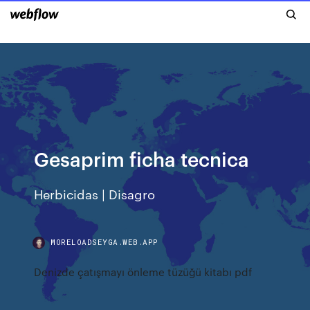
Gesaprim ficha tecnica
Herbicidas | Disagro
MORELOADSEYGA.WEB.APP
Denizde çatışmayı önleme tüzüğü kitabı pdf