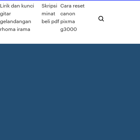
Lirik dan kunci
Skripsi
Cara reset
gitar
minat
canon
gelandangan
beli pdf
pixma
rhoma irama
g3000