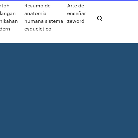
ntoh
Resumo de
Arte de
dangan
anatomia
enseñar
nikahan
humana sistema
zeword
dern
esqueletico