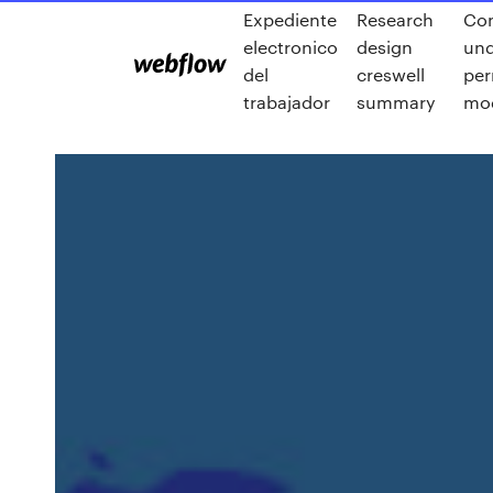
Expediente
Research
Co
electronico
design
un
del
creswell
per
trabajador
summary
mo